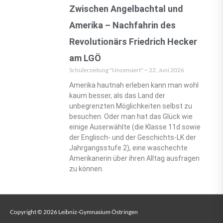
Zwischen Angelbachtal und
Amerika – Nachfahrin des
Revolutionärs Friedrich Hecker
am LGÖ
Schülerzeitung "Unzensiert"
22. Juni 2026
Amerika hautnah erleben kann man wohl
kaum besser, als das Land der
unbegrenzten Möglichkeiten selbst zu
besuchen. Oder man hat das Glück wie
einige Auserwählte (die Klasse 11d sowie
der Englisch- und der Geschichts-LK der
Jahrgangsstufe 2), eine waschechte
Amerikanerin über ihren Alltag ausfragen
zu können.
Copyright © 2026
Leibniz-Gymnasium Östringen