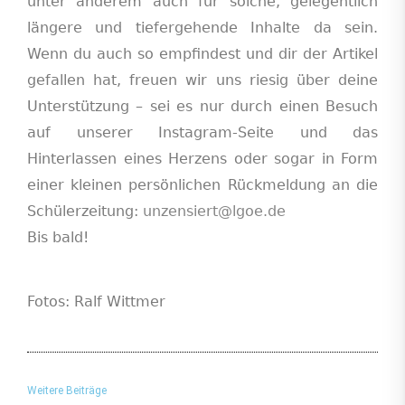
unter anderem auch für solche, gelegentlich
längere und tiefergehende Inhalte da sein.
Wenn du auch so empfindest und dir der Artikel
gefallen hat, freuen wir uns riesig über deine
Unterstützung – sei es nur
durch
ein
en
Besuch
auf
unserer Instagram-Seite und das
Hinterlassen eines Herzens oder sogar
in Form
eine
r
kleine
n
persönliche
n
Rückmeldung an die
Schülerzeitung:
unzensiert@lgoe.de
B
is bald!
F
otos:
Ralf Wittmer
Weitere Beiträge