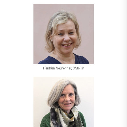
Heidrun Neureither, OStR'in