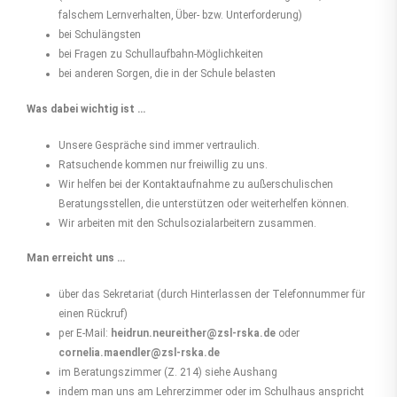
falschem Lernverhalten, Über- bzw. Unterforderung)
bei Schulängsten
bei Fragen zu Schullaufbahn-Möglichkeiten
bei anderen Sorgen, die in der Schule belasten
Was dabei wichtig ist …
Unsere Gespräche sind immer vertraulich.
Ratsuchende kommen nur freiwillig zu uns.
Wir helfen bei der Kontaktaufnahme zu außerschulischen
Beratungsstellen, die unterstützen oder weiterhelfen können.
Wir arbeiten mit den Schulsozialarbeitern zusammen.
Man erreicht uns …
über das Sekretariat (durch Hinterlassen der Telefonnummer für
einen Rückruf)
per E-Mail:
heidrun.neureither@zsl-rska.de
oder
cornelia.maendler@zsl-rska.de
im Beratungszimmer (Z. 214) siehe Aushang
indem man uns am Lehrerzimmer oder im Schulhaus anspricht