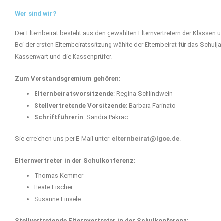
Wer sind wir?
Der Elternbeirat besteht aus den gewählten Elternvertretern der Klassen u
Bei der ersten Elternbeiratssitzung wählte der Elternbeirat für das Schu
Kassenwart und die Kassenprüfer.
Zum Vorstandsgremium gehören
:
Elternbeiratsvorsitzende
: Regina Schlindwein
Stellvertretende Vorsitzende
: Barbara Farinato
Schriftführerin
: Sandra Pakrac
Sie erreichen uns per E-Mail unter:
elternbeirat@lgoe.de
.
Elternvertreter in der Schulkonferenz
:
Thomas Kemmer
Beate Fischer
Susanne Einsele
Stellvertretende Elternvertreter in der Schulkonferenz
: