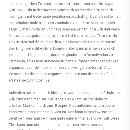
letzten möglichen Zeitpunkt aufschiebt, macht man sich viel kaputt,
weil um 11 Uhr in der Nacht es vermutlich niemanden gibt, der sich
noch gerne mit Gedichtinterpretationen beschäftigt. Deshalb sollte man
sein Mindset ändern, oder es zumindest versuchen. Man sollte sich
sagen „Ich bin motiviert und habe Spaß am Lernen“ oder „Ich darf diese
Mathehausaufgaben machen, die mir helfen sollen, das Thema mehr
zu vertiefen und die mir so helfen, die Klassenarbeit gut zu meistern“.
Das klingt vielleicht erstmal komisch, aber wenn man sich etwas oft
genug sagt, fängt man an, daran zu glauben. Um Demotivation zu
vermeiden, sollte man außerdem früh mit Aufgaben anfangen und gut
organisiert sein, denn so fühlt man sich weniger überfordert. Also:
Verscheuche die ganzen negativen Gedanken aus deinem Kopf und
ersetze sie durch positive.
Außerdem sollte man sich überlegen, warum man gut in der Schule sein
will, denn wenn man ein Ziel hat, fällt es einem leichter, dafür zu
arbeiten. Man kann sich zum Beispiel Ziele aufschreiben, am besten
dann, wenn man gerade motiviert ist. Das kann beispielsweise der
Beruf sein, den man sehr mag und später einmal ausführen will. Diese
Ziele kann man sich dann später durchlesen, wenn man sich