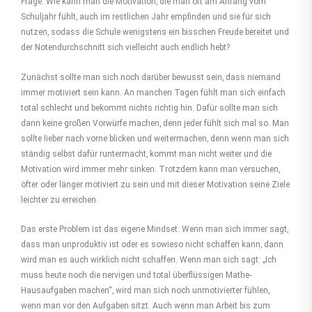
Frage: Wie kann man die Motivation, die man oft am Anfang vom
Schuljahr fühlt, auch im restlichen Jahr empfinden und sie für sich
nutzen, sodass die Schule wenigstens ein bisschen Freude bereitet und
der Notendurchschnitt sich vielleicht auch endlich hebt?
Zunächst sollte man sich noch darüber bewusst sein, dass niemand
immer motiviert sein kann. An manchen Tagen fühlt man sich einfach
total schlecht und bekommt nichts richtig hin. Dafür sollte man sich
dann keine großen Vorwürfe machen, denn jeder fühlt sich mal so. Man
sollte lieber nach vorne blicken und weitermachen, denn wenn man sich
ständig selbst dafür runtermacht, kommt man nicht weiter und die
Motivation wird immer mehr sinken. Trotzdem kann man versuchen,
öfter oder länger motiviert zu sein und mit dieser Motivation seine Ziele
leichter zu erreichen.
Das erste Problem ist das eigene Mindset: Wenn man sich immer sagt,
dass man unproduktiv ist oder es sowieso nicht schaffen kann, dann
wird man es auch wirklich nicht schaffen. Wenn man sich sagt: „Ich
muss heute noch die nervigen und total überflüssigen Mathe-
Hausaufgaben machen“, wird man sich noch unmotivierter fühlen,
wenn man vor den Aufgaben sitzt. Auch wenn man Arbeit bis zum