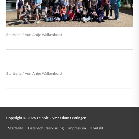
Startseite
/ Von
Antje Walkenhorst
Startseite
/ Von
Antje Walkenhorst
Copyright © 2026
Leibniz-Gymnasium Östringen
Startseite
Datenschutzerklärung
Impressum
Kontakt