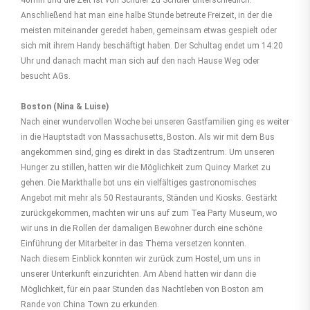
40min und die Zeit ist von Schüler zu Schüler unterschiedlich.
Anschließend hat man eine halbe Stunde betreute Freizeit, in der die
meisten miteinander geredet haben, gemeinsam etwas gespielt oder
sich mit ihrem Handy beschäftigt haben. Der Schultag endet um 14:20
Uhr und danach macht man sich auf den nach Hause Weg oder
besucht AGs.
Boston (Nina & Luise)
Nach einer wundervollen Woche bei unseren Gastfamilien ging es weiter
in die Hauptstadt von Massachusetts, Boston. Als wir mit dem Bus
angekommen sind, ging es direkt in das Stadtzentrum. Um unseren
Hunger zu stillen, hatten wir die Möglichkeit zum Quincy Market zu
gehen. Die Markthalle bot uns ein vielfältiges gastronomisches
Angebot mit mehr als 50 Restaurants, Ständen und Kiosks. Gestärkt
zurückgekommen, machten wir uns auf zum Tea Party Museum, wo
wir uns in die Rollen der damaligen Bewohner durch eine schöne
Einführung der Mitarbeiter in das Thema versetzen konnten.
Nach diesem Einblick konnten wir zurück zum Hostel, um uns in
unserer Unterkunft einzurichten. Am Abend hatten wir dann die
Möglichkeit, für ein paar Stunden das Nachtleben von Boston am
Rande von China Town zu erkunden.