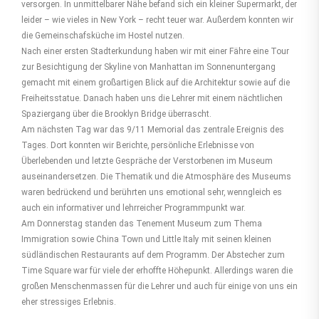
versorgen. In unmittelbarer Nähe befand sich ein kleiner Supermarkt, der
leider – wie vieles in New York – recht teuer war. Außerdem konnten wir
die Gemeinschafsküche im Hostel nutzen.
Nach einer ersten Stadterkundung haben wir mit einer Fähre eine Tour
zur Besichtigung der Skyline von Manhattan im Sonnenuntergang
gemacht mit einem großartigen Blick auf die Architektur sowie auf die
Freiheitsstatue. Danach haben uns die Lehrer mit einem nächtlichen
Spaziergang über die Brooklyn Bridge überrascht.
Am nächsten Tag war das 9/11 Memorial das zentrale Ereignis des
Tages. Dort konnten wir Berichte, persönliche Erlebnisse von
Überlebenden und letzte Gespräche der Verstorbenen im Museum
auseinandersetzen. Die Thematik und die Atmosphäre des Museums
waren bedrückend und berührten uns emotional sehr, wenngleich es
auch ein informativer und lehrreicher Programmpunkt war.
Am Donnerstag standen das Tenement Museum zum Thema
Immigration sowie China Town und Little Italy mit seinen kleinen
südländischen Restaurants auf dem Programm. Der Abstecher zum
Time Square war für viele der erhoffte Höhepunkt. Allerdings waren die
großen Menschenmassen für die Lehrer und auch für einige von uns ein
eher stressiges Erlebnis.