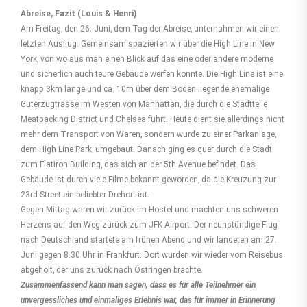
Abreise, Fazit (Louis & Henri)
Am Freitag, den 26. Juni, dem Tag der Abreise, unternahmen wir einen
letzten Ausflug. Gemeinsam spazierten wir über die High Line in New
York, von wo aus man einen Blick auf das eine oder andere moderne
und sicherlich auch teure Gebäude werfen konnte. Die High Line ist eine
knapp 3km lange und ca. 10m über dem Boden liegende ehemalige
Güterzugtrasse im Westen von Manhattan, die durch die Stadtteile
Meatpacking District und Chelsea führt. Heute dient sie allerdings nicht
mehr dem Transport von Waren, sondern wurde zu einer Parkanlage,
dem High Line Park, umgebaut. Danach ging es quer durch die Stadt
zum Flatiron Building, das sich an der 5th Avenue befindet. Das
Gebäude ist durch viele Filme bekannt geworden, da die Kreuzung zur
23rd Street ein beliebter Drehort ist.
Gegen Mittag waren wir zurück im Hostel und machten uns schweren
Herzens auf den Weg zurück zum JFK-Airport. Der neunstündige Flug
nach Deutschland startete am frühen Abend und wir landeten am 27.
Juni gegen 8.30 Uhr in Frankfurt. Dort wurden wir wieder vom Reisebus
abgeholt, der uns zurück nach Östringen brachte.
Zusammenfassend kann man sagen, dass es für alle Teilnehmer ein
unvergessliches und einmaliges Erlebnis war, das für immer in Erinnerung