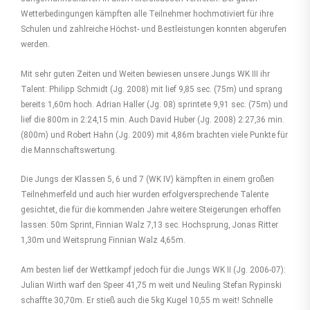
Wetterbedingungen kämpften alle Teilnehmer hochmotiviert für ihre
Schulen und zahlreiche Höchst- und Bestleistungen konnten abgerufen
werden.
Mit sehr guten Zeiten und Weiten bewiesen unsere Jungs WK III ihr
Talent: Philipp Schmidt (Jg. 2008) mit lief 9,85 sec. (75m) und sprang
bereits 1,60m hoch. Adrian Haller (Jg. 08) sprintete 9,91 sec. (75m) und
lief die 800m in 2:24,15 min. Auch David Huber (Jg. 2008) 2:27,36 min.
(800m) und Robert Hahn (Jg. 2009) mit 4,86m brachten viele Punkte für
die Mannschaftswertung.
Die Jungs der Klassen 5, 6 und 7 (WK IV) kämpften in einem großen
Teilnehmerfeld und auch hier wurden erfolgversprechende Talente
gesichtet, die für die kommenden Jahre weitere Steigerungen erhoffen
lassen: 50m Sprint, Finnian Walz 7,13 sec. Hochsprung, Jonas Ritter
1,30m und Weitsprung Finnian Walz 4,65m.
Am besten lief der Wettkampf jedoch für die Jungs WK II (Jg. 2006-07):
Julian Wirth warf den Speer 41,75 m weit und Neuling Stefan Rypinski
schaffte 30,70m. Er stieß auch die 5kg Kugel 10,55 m weit! Schnelle