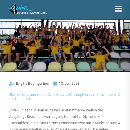
Zum
Inhalt
springen
Brigitte Baumgartner
13. Juli 2023
Über 60 Schülerinnen und Schüler des LGÖ kämpften beim Kreisfinale JtfO
– Leichtathletik
Ende Juni fand in Karlsruhe im Carl-Kauffmann-Stadion das
diesjährige Kreisfinale von ‚Jugend trainiert für Olympia‘ –
Leichtathletik statt. Das Leibniz-Gymnasium war mit 2 Mädchen- und 4
Jungsmannschaften in allen Altersklassen vertreten. Bei guten