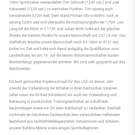
100m Sprintzeiten verwandelten Tim Schmidt (12,47 sec.) und Joel
Valiaveetil (12,59 sec.) zu wertvollen Punkten. Tim sprang auch
sensationelle 5,72m weit. Dem stand Finnian Ohr in Nichts nach, er
sprang 5,63m weit und überquerte die Hochsprunglatte bei 1,75m. Levi
Lang lief die 800m in 2:17,91 und Julian Wirth holte auf der gleichen
Strecke die meisten Punkte für unsere Mannschaft mit 2:07,10 min. Das
Staffelholz brachte unsere Mannschaft nach 4 x 100m in 47,51 sec.
sicher ins Ziel und holte sich damit endgültig die Qualifikation zum
Landesfinale, wo am 19. Juli die besten Schulmannschaften Baden-
Württembergs gegeneinander antreten. Wir sind sehr gespannt auf das
Abschneiden.
Ein bunt gemischter Ergebnisstrauß für das LGÖ ist dieses Jahr
sowohl der Vorbereitung der Athleten in ihren heimischen Vereinen
(allen voran die SG Bad Schönborn) als auch der Vorbereitung und
Betreuung in zusätzlichen Trainingseinheiten an schulfreien
Nachmittagen sowie vor Ort beim Wettkampf zu verdanken. Deshalb
nochmals ein herzliches Dankeschön dem verlässlichen Helferteam
bestehend aus leichtathletikbegeisterten Schülerinnen und Schülern,
unserer Bufdine Milena sowie einigen Sportkolleginnen.