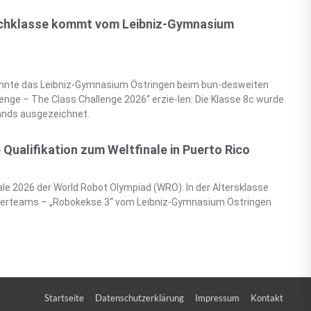
schklasse kommt vom Leibniz-Gymnasium
onnte das Leibniz-Gymnasium Östringen beim bun-desweiten
nge – The Class Challenge 2026“ erzie-len: Die Klasse 8c wurde
ands ausgezeichnet.
e Qualifikation zum Weltfinale in Puerto Rico
le 2026 der World Robot Olympiad (WRO): In der Altersklasse
egerteams – „Robokekse 3“ vom Leibniz‑Gymnasium Östringen
Startseite
Datenschutzerklärung
Impressum
Kontakt