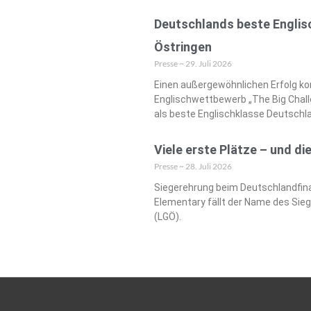
Deutschlands beste Engli
Östringen
Presse
29. Juli 2026
Einen außergewöhnlichen Erfolg k
Englischwettbewerb „The Big Challe
als beste Englischklasse Deutschl
Viele erste Plätze – und di
Presse
28. Juli 2026
Siegerehrung beim Deutschlandfina
Elementary fällt der Name des Si
(LGÖ).