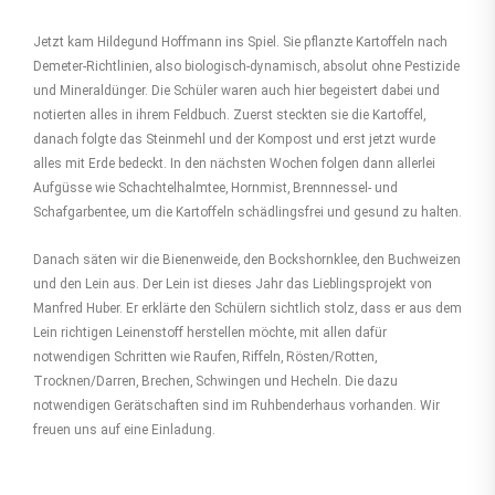
Jetzt kam Hildegund Hoffmann ins Spiel. Sie pflanzte Kartoffeln nach
Demeter-Richtlinien, also biologisch-dynamisch, absolut ohne Pestizide
und Mineraldünger. Die Schüler waren auch hier begeistert dabei und
notierten alles in ihrem Feldbuch. Zuerst steckten sie die Kartoffel,
danach folgte das Steinmehl und der Kompost und erst jetzt wurde
alles mit Erde bedeckt. In den nächsten Wochen folgen dann allerlei
Aufgüsse wie Schachtelhalmtee, Hornmist, Brennnessel- und
Schafgarbentee, um die Kartoffeln schädlingsfrei und gesund zu halten.
Danach säten wir die Bienenweide, den Bockshornklee, den Buchweizen
und den Lein aus. Der Lein ist dieses Jahr das Lieblingsprojekt von
Manfred Huber. Er erklärte den Schülern sichtlich stolz, dass er aus dem
Lein richtigen Leinenstoff herstellen möchte, mit allen dafür
notwendigen Schritten wie Raufen, Riffeln, Rösten/Rotten,
Trocknen/Darren, Brechen, Schwingen und Hecheln. Die dazu
notwendigen Gerätschaften sind im Ruhbenderhaus vorhanden. Wir
freuen uns auf eine Einladung.