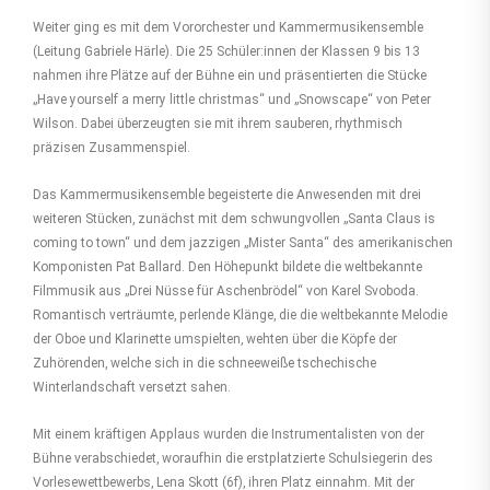
Weiter ging es mit dem Vororchester und Kammermusikensemble
(Leitung Gabriele Härle). Die 25 Schüler:innen der Klassen 9 bis 13
nahmen ihre Plätze auf der Bühne ein und präsentierten die Stücke
„Have yourself a merry little christmas“ und „Snowscape“ von Peter
Wilson. Dabei überzeugten sie mit ihrem sauberen, rhythmisch
präzisen Zusammenspiel.
Das Kammermusikensemble begeisterte die Anwesenden mit drei
weiteren Stücken, zunächst mit dem schwungvollen „Santa Claus is
coming to town“ und dem jazzigen „Mister Santa“ des amerikanischen
Komponisten Pat Ballard. Den Höhepunkt bildete die weltbekannte
Filmmusik aus „Drei Nüsse für Aschenbrödel“ von Karel Svoboda.
Romantisch verträumte, perlende Klänge, die die weltbekannte Melodie
der Oboe und Klarinette umspielten, wehten über die Köpfe der
Zuhörenden, welche sich in die schneeweiße tschechische
Winterlandschaft versetzt sahen.
Mit einem kräftigen Applaus wurden die Instrumentalisten von der
Bühne verabschiedet, woraufhin die erstplatzierte Schulsiegerin des
Vorlesewettbewerbs, Lena Skott (6f), ihren Platz einnahm. Mit der