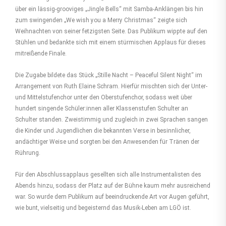
über ein lässig-grooviges „Jingle Bells“ mit Samba-Anklängen bis hin
zum swingenden „We wish you a Merry Christmas“ zeigte sich
Weihnachten von seiner fetzigsten Seite. Das Publikum wippte auf den
Stühlen und bedankte sich mit einem stürmischen Applaus für dieses
mitreißende Finale.
Die Zugabe bildete das Stück „Stille Nacht – Peaceful Silent Night“ im
Arrangement von Ruth Elaine Schram. Hierfür mischten sich der Unter-
und Mittelstufenchor unter den Oberstufenchor, sodass weit über
hundert singende Schüler:innen aller Klassenstufen Schulter an
Schulter standen. Zweistimmig und zugleich in zwei Sprachen sangen
die Kinder und Jugendlichen die bekannten Verse in besinnlicher,
andächtiger Weise und sorgten bei den Anwesenden für Tränen der
Rührung.
Für den Abschlussapplaus gesellten sich alle Instrumentalisten des
Abends hinzu, sodass der Platz auf der Bühne kaum mehr ausreichend
war. So wurde dem Publikum auf beeindruckende Art vor Augen geführt,
wie bunt, vielseitig und begeisternd das Musik-Leben am LGÖ ist.