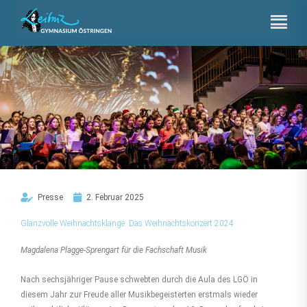
Zum
Inhalt
springen
Presse
2. Februar 2025
Glanzvolle Weihnachtsklänge: Das Weihnachtskonzert 2024
Magdalena Plagge-Sprengart für die Fachschaft Musik
Nach sechsjähriger Pause schwebten durch die Aula des LGÖ in
diesem Jahr zur Freude aller Musikbegeisterten erstmals wieder