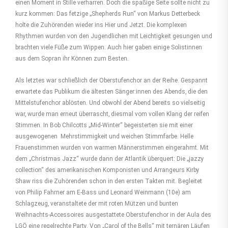
einen Moment in Stille verharren. Doch die spaßige Seite sollte nicht zu
kurz kommen: Das fetzige „Shepherds Run“ von Markus Detterbeck
holte die Zuhörenden wieder ins Hier und Jetzt. Die komplexen
Rhythmen wurden von den Jugendlichen mit Leichtigkeit gesungen und
brachten viele Füße zum Wippen. Auch hier gaben einige Solistinnen
aus dem Sopran ihr Können zum Besten.
Als letztes war schließlich der Oberstufenchor an der Reihe. Gespannt
erwartete das Publikum die ältesten Sänger:innen des Abends, die den
Mittelstufenchor ablösten. Und obwohl der Abend bereits so vielseitig
war, wurde man erneut überrascht, diesmal vom vollen Klang der reifen
Stimmen. In Bob Chilcotts „Mid-Winter“ begeisterten sie mit einer
ausgewogenen Mehrstimmigkeit und weichen Stimmfarbe. Helle
Frauenstimmen wurden von warmen Männerstimmen eingerahmt. Mit
dem „Christmas Jazz“ wurde dann der Atlantik überquert: Die „jazzy
collection“ des amerikanischen Komponisten und Arrangeurs Kirby
Shaw riss die Zuhörenden schon in den ersten Takten mit. Begleitet
von Philip Fahrner am E-Bass und Leonard Weinmann (10e) am
Schlagzeug, veranstaltete der mit roten Mützen und bunten
Weihnachts-Accessoires ausgestattete Oberstufenchor in der Aula des
LGÖ eine regelrechte Party. Von „Carol of the Bells“ mit ternären Läufen