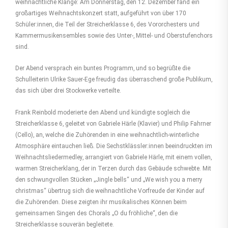
weihnachtliche Klänge: Am Donnerstag, den 12. Dezember fand ein
großartiges Weihnachtskonzert statt, aufgeführt von über 170
Schüler:innen, die Teil der Streicherklasse 6, des Vororchesters und
Kammermusikensembles sowie des Unter-, Mittel- und Oberstufenchors
sind.
Der Abend versprach ein buntes Programm, und so begrüßte die
Schulleiterin Ulrike Sauer-Ege freudig das überraschend große Publikum,
das sich über drei Stockwerke verteilte.
Frank Reinbold moderierte den Abend und kündigte sogleich die
Streicherklasse 6, geleitet von Gabriele Härle (Klavier) und Philip Fahrner
(Cello), an, welche die Zuhörenden in eine weihnachtlich-winterliche
Atmosphäre eintauchen ließ. Die Sechstklässler:innen beeindruckten im
Weihnachtsliedermedley, arrangiert von Gabriele Härle, mit einem vollen,
warmen Streicherklang, der in Terzen durch das Gebäude schwebte. Mit
den schwungvollen Stücken „Jingle bells“ und „We wish you a merry
christmas“ übertrug sich die weihnachtliche Vorfreude der Kinder auf
die Zuhörenden. Diese zeigten ihr musikalisches Können beim
gemeinsamen Singen des Chorals „O du fröhliche“, den die
Streicherklasse souverän begleitete.