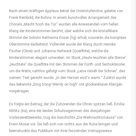
Nach einem kräftigen Applaus betrat der Unterstufenchor, geleitet von
Frank Reinbold, die Bühne. In einem kunstvollen Arrangement des
Chorals „Macht hoch die Tür“ wurden alle Anwesenden vom hellen
Klang der Kinderstimmen berührt, über welche sich die kristallklare
Stimme der Solistin Katharina Doser (5g) erhob, souverän die komplexe
Oberstimme darbietend. Vollendet wurde der Klang durch Henrike
Fischer (Oboe) und Johanna Hertweck (Querflöte), welche die
Kinderstimmen elegant umwoben. Im Stück „Heute leuchten alle Sterne“
„leuchtete“ die Querflöte mit den Stimmen der Fünft- und Sechsklässler
um die Wette, nahtlos gefolgt vom Stück „Leise rieselt der Schnee“, das
seinem Text gerecht wurde: „In den Herzen wird‘s warm.“ Zuletzt wurde
das bekannte „Ding Dong! Merrily on high“ mit glockenklaren Klängen
vorgetragen.
Es folgte ein Beitrag, der die Zuhörenden die Ohren spitzen ließ: Emilia
Kittlitz (6a), eine der beiden Schulsiegerinnen des diesjährigen
Vorlesewettbewerbs, trug die Geschichte „Die Weihnachtsmäuse“ von
Erwin Moser vor. Sie ließ sich von nichts aus der Ruhe bringen und
beeindruckte das Publikum mit ihrer fesselnden Vortragsweise.