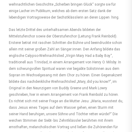
weihnachtlichen Geschichte „Scherben bringen Glück“ sorgte sie für
einige Lacher im Publikum, welches ab dem ersten Satz dank der
lebendigen Vortragsweise der Sechstklässlerin an deren Lippen hing.
Das letzte Drittel des unterhaltsamen Abends bildeten der
Mittelstufenchor sowie der Oberstufenchor (Leitung Frank Reinbold).
Ersterer betrat mit raschen Schritten die Bühne und beeindruckte schon
allein mit seiner großen Zahl an Sänger:innen. Den Anfang bildete das
englische Calypso-Weihnachtslied „Virgin Mary Had a Baby Boy“,
traditionell aus Trinidad, in einem Arrangement von Henry O. Milsby. In
dem schwungvollen Spiritual waren vier begabte Solistinnen aus dem
Sopran im Wechselgesang mit dem Chor zu hören. Einen Gegenakzent
bildete das nachdenkliche Weihnachtslied „Mary, did you know?“, im
Original in den Neunzigern von Buddy Greene und Mark Lowry
geschrieben, hier in einem Arrangement von Frank Reinbold zu hören.
Es richtet sich mit seiner Frage an die Mutter Jesu: „Maria, wusstest du,
dass Jesus eines Tages auf dem Wasser gehen, einen Sturm mit
seiner Hand beruhigen, unsere Söhne und Töchter retten würde?“ Die
weichen Stimmen der Siebt- bis Zehntklässler berührten mit ihrem
ernsthaften, melancholischen Vortrag und ließen die Zuhörenden für