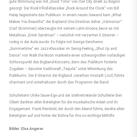
gute Stimmung war mit „Good Time“ von Owl City direkt zu Beginn
gesorgt. Der Rock’n’Roll-Klassiker „Rock Around the Clock“ von Bill
Haley begeisterte das Publikum. In einem neuen Gewand kam „What
Makes You Beautiful“ der Boyband One Direction daher. „Vámonos!“
(Carl Strommen) überzeugte mit seinem Latin-Groove, bevor es mit
Metallicas „Enter Sandman“ – natürlich mit verzerrten E-Gitarren –
rockig in der Aula wurde. Es folgte mit George Gershwins
„Summertime“ ein Jazz-Klassiker im Swing-Feeling, „Shut Up and
Dance“ von Walk the Moon markierte einen schwungvollen vorläufigen
Schlusspunkt des Bigband-Konzerts, denn das Publikum forderte
Zugaben – darunter traditionell „Tequila“ unter Mitwirkung des
Publikums. Der E-Gitarrist der Bigband Jonathan Hostadt (Js2) führte
charmant und unterhaltsam durch das Programm der Band.
Schulleiterin Ulrike Sauer-Ege und der stellvertretende Schulleiter Ben
Olbert dankten allen Beteiligten für die musikalische Arbeit und ihr
Engagement. Frank Reinbold, der durch den Abend führte, dankte allen
Beteiligten auf und hinter der Bühne für ihre so wichtige Mithilfe.
Bilder: Elsa Angerer