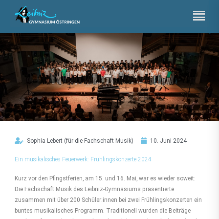
Zum
Inhalt
springen
.
Sophia Lebert (für die Fachschaft Musik)
10. Juni 2024
Ein musikalisches Feuerwerk: Frühlingskonzerte 2024
Hier
klicken
Kurz vor den Pfingstferien, am 15. und 16. Mai, war es wieder soweit:
Die Fachschaft Musik des Leibniz-Gymnasiums präsentierte
zusammen mit über 200 Schüler:innen bei zwei Frühlingskonzerten ein
buntes musikalisches Programm. Traditionell wurden die Beiträge