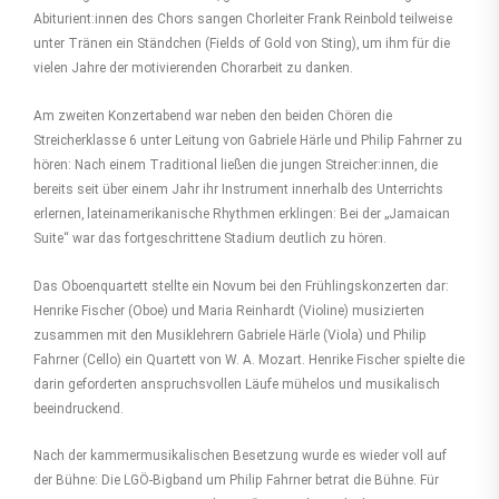
Abiturient:innen des Chors sangen Chorleiter Frank Reinbold teilweise
unter Tränen ein Ständchen (Fields of Gold von Sting), um ihm für die
vielen Jahre der motivierenden Chorarbeit zu danken.
Am zweiten Konzertabend war neben den beiden Chören die
Streicherklasse 6 unter Leitung von Gabriele Härle und Philip Fahrner zu
hören: Nach einem Traditional ließen die jungen Streicher:innen, die
bereits seit über einem Jahr ihr Instrument innerhalb des Unterrichts
erlernen, lateinamerikanische Rhythmen erklingen: Bei der „Jamaican
Suite“ war das fortgeschrittene Stadium deutlich zu hören.
Das Oboenquartett stellte ein Novum bei den Frühlingskonzerten dar:
Henrike Fischer (Oboe) und Maria Reinhardt (Violine) musizierten
zusammen mit den Musiklehrern Gabriele Härle (Viola) und Philip
Fahrner (Cello) ein Quartett von W. A. Mozart. Henrike Fischer spielte die
darin geforderten anspruchsvollen Läufe mühelos und musikalisch
beeindruckend.
Nach der kammermusikalischen Besetzung wurde es wieder voll auf
der Bühne: Die LGÖ-Bigband um Philip Fahrner betrat die Bühne. Für