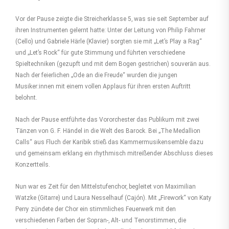
Vor der Pause zeigte die Streicherklasse 5, was sie seit September auf
ihren Instrumenten gelernt hatte: Unter der Leitung von Philip Fahrner
(Cello) und Gabriele Härle (Klavier) sorgten sie mit „Let’s Play a Rag“
und „Let’s Rock“ für gute Stimmung und führten verschiedene
Spieltechniken (gezupft und mit dem Bogen gestrichen) souverän aus.
Nach der feierlichen „Ode an die Freude“ wurden die jungen
Musiker:innen mit einem vollen Applaus für ihren ersten Auftritt
belohnt.
Nach der Pause entführte das Vororchester das Publikum mit zwei
Tänzen von G. F. Händel in die Welt des Barock. Bei „The Medallion
Calls“ aus Fluch der Karibik stieß das Kammermusikensemble dazu
und gemeinsam erklang ein rhythmisch mitreißender Abschluss dieses
Konzertteils.
Nun war es Zeit für den Mittelstufenchor, begleitet von Maximilian
Watzke (Gitarre) und Laura Nesselhauf (Cajón). Mit „Firework“ von Katy
Perry zündete der Chor ein stimmliches Feuerwerk mit den
verschiedenen Farben der Sopran-, Alt- und Tenorstimmen, die