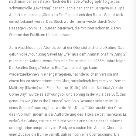
nacheinander einsetzten. Nach der Ballade „Photograph“ folgte das
schwungvolle „Levitating“ der englisch-albanischen Sängerin Dua Lipa.
Als Letztes erklang „Closer to Fine“, das durch den Barbie-Soundtrack
erneut bekannt wurde. Das Stück wurde immer wieder durch Solo-
Passagen von Milla Jourdan bereichert, die mit ihrer schönen, klaren
Stimme das Publikum für sich gewann.
Zum Abschluss des Abends betrat der Oberstufenchor die Bühne. Das
gefühlvolle „Your Song Saved My Life“ aus dem Animationsfilm „Sing 2”
machte den Anfang, woraufhin eine Zeitreise in die 1965er-Jahre folgte:
Der Beatles-Song „Ticket to Ride“ war allerdings kaum
wiederzuerkennen in einer getragenen, nachdenklichen Version mit
einem bis zu siebenstimmigem Chor, musikalisch begleitet von Roman
Malitskiy (Klavier) und Philip Fahrner (Cello). Mit dem Spiritual „Yonder
Come Day“ wurde es schwungvoll und sonnig in der Aula des LGÖ, das
genauso wie „Fire in the Furnace“ von Solo-Gesangseinlagen im Stil
eines Gospel-Chors ergänzt wurde. Mit „Dance“ überraschte der Chor
das Publikum, indem er der Aufforderung des Titels selbst nachkam: Er
verließ die Bühne, stellte sich direkt vor die erste Reihe des Publikums
und legte eine anspruchsvolle Bodypercussion hin. Als der Chor nach
einer Zugabe die Bühne verließ, gab es noch eine Überraschung: Die