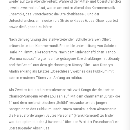
wieder auf zwei Abende verteilt: Während der Mittel- und Oberstufenchor
jeweils zweimal auftrat, waren am ersten Abend das Kammermusik-
Ensemble, das Vororchester, die Streicherklasse 5 und der
Unterstufenchor, am zweiten die Streicherklasse 6, das Oboenquartett
sowie die Bigband zu hören.
Nach der Begrüßung des stellvertretenden Schulleiters Ben Olbert
präsentierte das Kammermusik-Ensemble unter Leitung von Gabriele
Härle ihr Filmmusik-Programm. Nach dem leidenschaftlichen Tango
„Por una cabeza“ folgten sanfte, getragene Streicherklänge mit „Beauty
and the Beast“ aus dem gleichnamigen Disney-Film. Aus Disneys
Aladin erklang als Letztes „Speechless“, welches das Publikum mit
seinen ernsteren Tönen von Anfang an mitriss.
Als Zweites trat der Unterstufenchor mit zwei Songs der deutschen
Chanson-Sängerin Anette Louisan auf: Mit dem charmanten „Drück die
1“ und dem melancholischen „Gefühl“ verzauberten die jungen
Sänger:innen das Publikum. Nach einem musikalischen Abstecher in
die Herausforderungen, „Gutes Personal“ (Frank Ramond) zu finden,
war das optimistische „Löwenmut“ über den Wert der Freundschaft ein
überzeugender Abschluss.