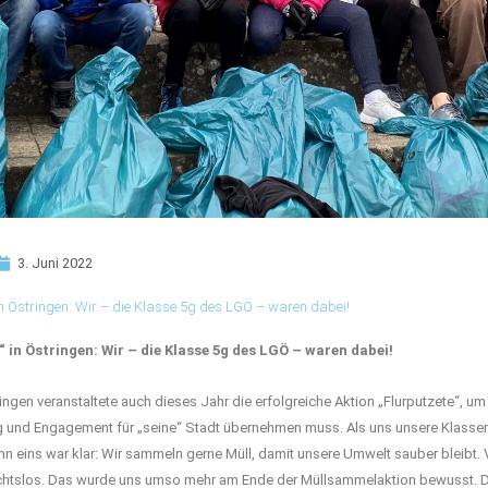
3. Juni 2022
in Östringen: Wir – die Klasse 5g des LGÖ – waren dabei!
“ in Östringen:
Wir – die Klasse 5g des LGÖ – waren dabei!
ingen veranstaltete auch dieses Jahr die erfolgreiche Aktion „Flurputzete“, um
 und Engagement für „seine“ Stadt übernehmen muss. Als uns unsere Klassenle
nn eins war klar: Wir sammeln gerne Müll, damit unsere Umwelt sauber bleibt. 
ichtslos. Das wurde uns umso mehr am Ende der Müllsammelaktion bewusst. Da