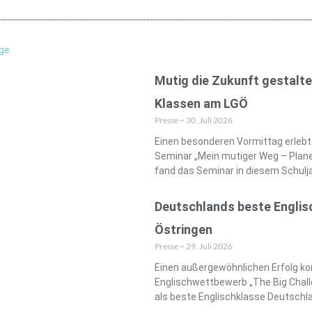
äge
Mutig die Zukunft gestalte
Klassen am LGÖ
Presse
30. Juli 2026
Einen besonderen Vormittag erlebt
Seminar „Mein mutiger Weg – Plane 
fand das Seminar in diesem Schulja
Deutschlands beste Engli
Östringen
Presse
29. Juli 2026
Einen außergewöhnlichen Erfolg k
Englischwettbewerb „The Big Challe
als beste Englischklasse Deutschl