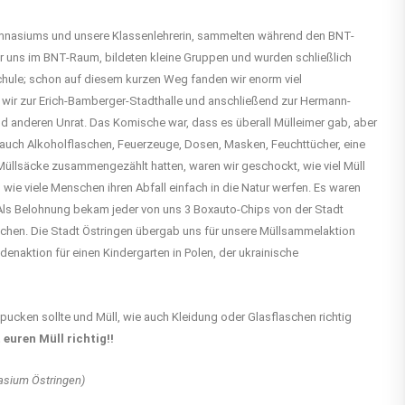
Gymnasiums und unsere Klassenlehrerin, sammelten während den BNT-
ir uns im BNT-Raum, bildeten kleine Gruppen und wurden schließlich
chule; schon auf diesem kurzen Weg fanden wir enorm viel
wir zur Erich-Bamberger-Stadthalle und anschließend zur Hermann-
d anderen Unrat. Das Komische war, dass es überall Mülleimer gab, aber
rn auch Alkoholflaschen, Feuerzeuge, Dosen, Masken, Feuchttücher, eine
 Müllsäcke zusammengezählt hatten, waren wir geschockt, wie viel Müll
 wie viele Menschen ihren Abfall einfach in die Natur werfen. Es waren
 Als Belohnung bekam jeder von uns 3 Boxauto-Chips von der Stadt
uschen. Die Stadt Östringen übergab uns für unsere Müllsammelaktion
enaktion für einen Kindergarten in Polen, der ukrainische
cken sollte und Müll, wie auch Kleidung oder Glasflaschen richtig
euren Müll richtig!!
mnasium Östringen)