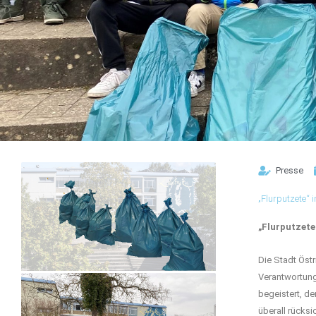
Presse
„Flurputzete“ 
„Flurputzete
Die Stadt Östr
Verantwortung
begeistert, de
überall rücks