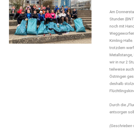
Am Donnerstag
Stunden (BNT:
noch mit Hand
Weggeworfenes
Kimling-Halle
trotzdem werfe
Metallstange,
wir in nur 2 S
teilweise auc
Östringen ges
deshalb stolz
Flüchtlingski
Durch die „Fl
entsorgen soll
(Geschrieben v