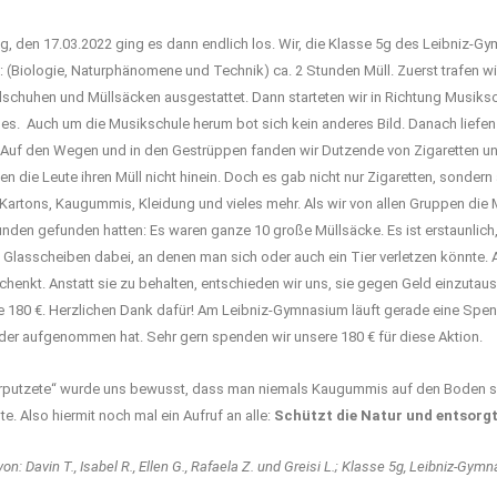
, den 17.03.2022 ging es dann endlich los. Wir, die Klasse 5g des Leibniz-
 (Biologie, Naturphänomene und Technik) ca. 2 Stunden Müll. Zuerst trafen w
schuhen und Müllsäcken ausgestattet. Dann starteten wir in Richtung Musiks
. Auch um die Musikschule herum bot sich kein anderes Bild. Danach liefen 
. Auf den Wegen und in den Gestrüppen fanden wir Dutzende von Zigaretten un
n die Leute ihren Müll nicht hinein. Doch es gab nicht nur Zigaretten, sonde
 Kartons, Kaugummis, Kleidung und vieles mehr. Als wir von allen Gruppen die
tunden gefunden hatten: Es waren ganze 10 große Müllsäcke. Es ist erstaunlich,
h Glasscheiben dabei, an denen man sich oder auch ein Tier verletzen könnte.
chenkt. Anstatt sie zu behalten, entschieden wir uns, sie gegen Geld einzuta
e 180 €. Herzlichen Dank dafür! Am Leibniz-Gymnasium läuft gerade eine Spend
nder aufgenommen hat. Sehr gern spenden wir unsere 180 € für diese Aktion.
urputzete“ wurde uns bewusst, dass man niemals Kaugummis auf den Boden spu
te. Also hiermit noch mal ein Aufruf an alle:
Schützt die Natur und entsorgt 
on: Davin T., Isabel R., Ellen G., Rafaela Z. und Greisi L.; Klasse 5g, Leibniz-Gy