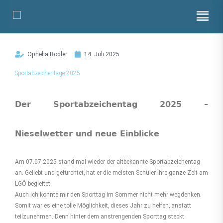
Zum
Inhalt
springen
Ophelia Rödler
14. Juli 2025
Sportabzeichentage 2025
Der Sportabzeichentag 2025 –
Nieselwetter und neue Einblicke
Am 07.07.2025 stand mal wieder der altbekannte Sport­abzeichentag
an. Geliebt und gefürchtet, hat er die meisten Schüler ihre ganze Zeit am
LGÖ begleitet.
Auch ich konnte mir den Sporttag im Sommer nicht mehr wegdenken.
Somit war es eine tolle Möglichkeit, dieses Jahr zu helfen, anstatt
teilzunehmen. Denn hinter dem anstren­genden Sporttag steckt