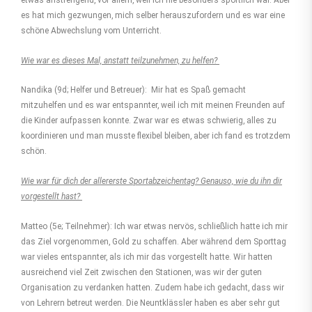
es hat mich gezwungen, mich selber herauszufordern und es war eine
schöne Abwechslung vom Unterricht.
Wie war es dieses Mal, anstatt teilzunehmen, zu helfen?
Nandika (9d; Helfer und Betreuer): Mir hat es Spaß gemacht
mitzuhelfen und es war entspannter, weil ich mit meinen Freunden auf
die Kinder aufpassen konnte. Zwar war es etwas schwierig, alles zu
koordinieren und man musste flexibel bleiben, aber ich fand es trotzdem
schön.
Wie war für dich der allererste Sportabzeichentag? Genauso, wie du ihn dir
vorgestellt hast?
Matteo (5e; Teilnehmer): Ich war etwas nervös, schließlich hatte ich mir
das Ziel vorgenommen, Gold zu schaffen. Aber während dem Sporttag
war vieles entspannter, als ich mir das vorgestellt hatte. Wir hatten
ausreichend viel Zeit zwischen den Stationen, was wir der guten
Organisation zu verdanken hatten. Zudem habe ich gedacht, dass wir
von Lehrern betreut werden. Die Neuntklässler haben es aber sehr gut