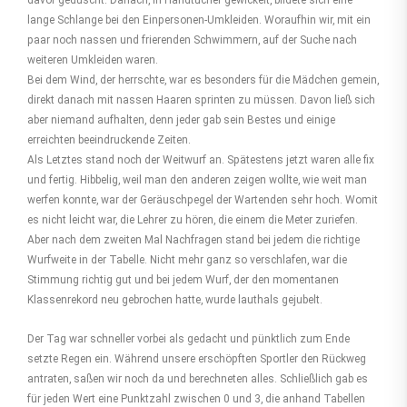
davor geduscht. Danach, in Handtücher gewickelt, bildete sich eine
lange Schlange bei den Ein­per­sonen-Umkleiden. Woraufhin wir, mit ein
paar noch nassen und frierenden Schwim­mern, auf der Suche nach
weiteren Umkleiden waren.
Bei dem Wind, der herrschte, war es besonders für die Mädchen gemein,
direkt danach mit nassen Haaren sprinten zu müssen. Davon ließ sich
aber niemand aufhalten, denn jeder gab sein Bestes und einige
erreichten beeindruckende Zeiten.
Als Letztes stand noch der Weitwurf an. Spätestens jetzt waren alle fix
und fertig. Hibbelig, weil man den anderen zeigen wollte, wie weit man
werfen konnte, war der Geräusch­pegel der Wartenden sehr hoch. Womit
es nicht leicht war, die Lehrer zu hören, die einem die Meter zuriefen.
Aber nach dem zweiten Mal Nachfragen stand bei jedem die richtige
Wurfweite in der Tabelle. Nicht mehr ganz so verschlafen, war die
Stimmung richtig gut und bei jedem Wurf, der den momentanen
Klassenrekord neu gebrochen hatte, wurde lauthals gejubelt.
Der Tag war schneller vorbei als gedacht und pünktlich zum Ende
setzte Regen ein. Während unsere erschöpften Sportler den Rückweg
antraten, saßen wir noch da und berechneten alles. Schließlich gab es
für jeden Wert eine Punktzahl zwischen 0 und 3, die anhand Tabellen