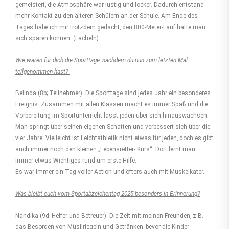
gemeistert, die Atmosphäre war lustig und locker. Dadurch entstand
mehr Kontakt zu den älteren Schülern an der Schule. Am Ende des
Tages habe ich mir trotzdem gedacht, den 800-Meter-Lauf hätte man
sich sparen können. (Lächeln)
Wie waren für dich die Sporttage, nachdem du nun zum letzten Mal
teilgenommen hast?
Belinda (8b; Teilnehmer): Die Sporttage sind jedes Jahr ein besonderes
Ereignis. Zusammen mit allen Klassen macht es immer Spaß und die
Vorbereitung im Sportunterricht lässt jeden über sich hinauswachsen.
Man springt über seinen eigenen Schatten und verbessert sich über die
vier Jahre. Vielleicht ist Leichtathletik nicht etwas für jeden, doch es gibt
auch immer noch den kleinen „Lebensretter- Kurs“. Dort lernt man
immer etwas Wichtiges rund um erste Hilfe.
Es war immer ein Tag voller Action und öfters auch mit Muskelkater.
Was bleibt euch vom Sportabzeichentag 2025 besonders in Erinnerung?
Nandika (9d; Helfer und Betreuer): Die Zeit mit meinen Freunden, z.B.
das Besorgen von Müsliriegeln und Getränken, bevor die Kinder