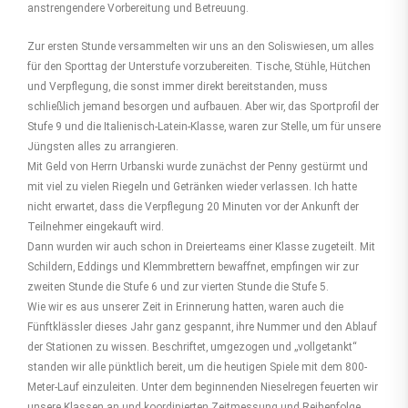
anstrengendere Vorbe­reitung und Betreuung.
Zur ersten Stunde versammelten wir uns an den Soliswiesen, um alles
für den Sporttag der Unterstufe vorzubereiten. Tische, Stühle, Hütchen
und Verpflegung, die sonst immer direkt bereitstanden, muss
schließlich jemand besorgen und aufbau­en. Aber wir, das Sportprofil der
Stufe 9 und die Italienisch-Latein-Klasse, waren zur Stelle, um für unsere
Jüngsten alles zu arrangieren.
Mit Geld von Herrn Urbanski wurde zunächst der Penny gestürmt und
mit viel zu vielen Riegeln und Getränken wieder verlassen. Ich hatte
nicht erwartet, dass die Verpflegung 20 Minuten vor der Ankunft der
Teilnehmer eingekauft wird.
Dann wurden wir auch schon in Dreierteams einer Klasse zugeteilt. Mit
Schildern, Eddings und Klemmbrettern bewaffnet, empfingen wir zur
zweiten Stunde die Stufe 6 und zur vierten Stunde die Stufe 5.
Wie wir es aus unserer Zeit in Erinnerung hatten, waren auch die
Fünftklässler dieses Jahr ganz gespannt, ihre Nummer und den Ablauf
der Stationen zu wissen. Beschriftet, umgezogen und „vollgetankt“
standen wir alle pünktlich bereit, um die heutigen Spiele mit dem 800-
Meter-Lauf einzuleiten. Unter dem beginnenden Niesel­regen feuerten wir
unsere Klassen an und koordinierten Zeitmessung und Reihenfolge.