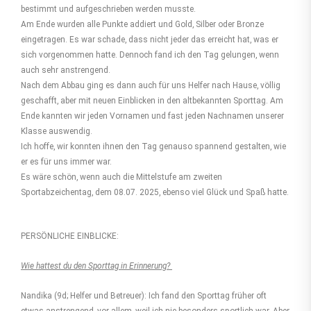
bestimmt und aufgeschrieben werden musste.
Am Ende wurden alle Punkte addiert und Gold, Silber oder Bronze
eingetragen. Es war schade, dass nicht jeder das erreicht hat, was er
sich vorgenommen hatte. Dennoch fand ich den Tag gelungen, wenn
auch sehr anstrengend.
Nach dem Abbau ging es dann auch für uns Helfer nach Hause, völlig
geschafft, aber mit neuen Einblicken in den altbekannten Sporttag. Am
Ende kannten wir jeden Vornamen und fast jeden Nachnamen unserer
Klasse auswendig.
Ich hoffe, wir konnten ihnen den Tag genauso spannend gestalten, wie
er es für uns immer war.
Es wäre schön, wenn auch die Mittelstufe am zweiten
Sportabzeichentag, dem 08.07. 2025, ebenso viel Glück und Spaß hatte.
PERSÖNLICHE EINBLICKE:
Wie hattest du den Sporttag in Erinnerung?
Nandika (9d; Helfer und Betreuer): Ich fand den Sporttag früher oft
etwas anstren­gend, vor allem, weil ich nie besonders sportlich war. Aber