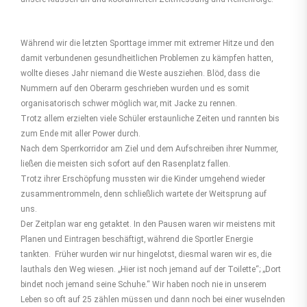
Während wir die letzten Sporttage immer mit extremer Hitze und den
damit ver­bun­denen gesundheitlichen Problemen zu kämpfen hatten,
wollte dieses Jahr niemand die Weste ausziehen. Blöd, dass die
Nummern auf den Oberarm geschrieben wurden und es somit
organisatorisch schwer möglich war, mit Jacke zu rennen.
Trotz allem erzielten viele Schüler erstaunliche Zeiten und rannten bis
zum Ende mit aller Power durch.
Nach dem Sperrkorridor am Ziel und dem Aufschreiben ihrer Nummer,
ließen die meisten sich sofort auf den Rasenplatz fallen.
Trotz ihrer Erschöpfung mussten wir die Kinder umgehend wieder
zusammen­trommeln, denn schließlich wartete der Weitsprung auf
uns.
Der Zeitplan war eng getaktet. In den Pausen waren wir meistens mit
Planen und Eintragen beschäftigt, während die Sportler Energie
tankten. Früher wurden wir nur hingelotst, diesmal waren wir es, die
lauthals den Weg wiesen. „Hier ist noch jemand auf der Toilette“; „Dort
bindet noch jemand seine Schuhe.“ Wir haben noch nie in unserem
Leben so oft auf 25 zählen müssen und dann noch bei einer wuselnden