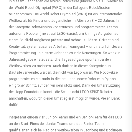
In diesem Jahr haben die älteren Robokekse (Klasse 6 bis 13) wieder an
der World Robot Olympiad (WRO) in der Kategorie RoboMission
teilgenommen. Die World Robot Olympiad (WRO) ist ein internationaler
Wettbewerb für Kinder und Jugendliche im Alter von 8 – 22 Jahren. In
der Kategorie RoboMission konstruieren und programmieren Teams
autonome Roboter (meist auf LEGO-Basis), um knifflige Aufgaben auf
einem Spielfeld möglichst präzise und schnell zu lösen. Gefragt sind
Kreativität, systematisches Arbeiten, Teamgeist – und natürlich clevere
Programmierung. In diesem Jahr gab es viele Neuerungen. So war zur
Jahresaufgabe eine zusätzliche Tagesaufgabe spontan bei den
Wettbewerben zu meistern. Auch durften in dieser Kategorie nun
Bauteile verwendet werden, die nicht von Lego waren. Wir Robokekse
programmierten erstmals in diesem Jahr unsere Roboter in Python –
ein großer Schritt, auf den wir sehr stolz sind. Dank der Unterstützung
der Hopp-Foundation konnte die Schule acht LEGO SPIKE Roboter
anschaffen, wodurch dieser Umstieg erst möglich wurde. Vielen Dank
dafür!
Insgesamt gingen vier Junior-Teams und ein Senior-Team für das LGÖ
an den Start. Eines der Junior-Teams und das Senior-Team
qualifizierten sich bei Regionalwettbewerben in Leonberg und Böblingen