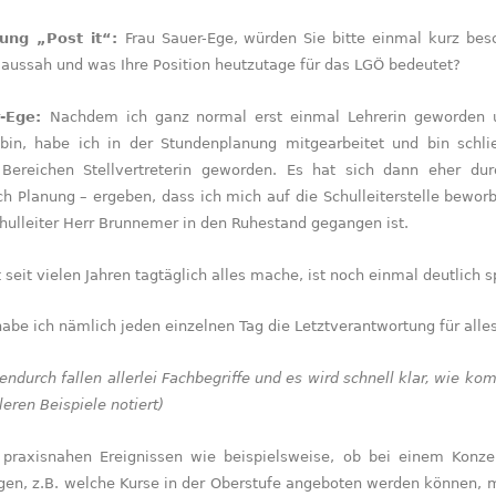
tung „Post it“:
Frau Sauer-Ege, würden Sie bitte einmal kurz besc
aussah und was Ihre Position heutzu­tage für das LGÖ bedeutet?
r-Ege:
Nachdem ich ganz normal erst einmal Lehrerin geworden
n, habe ich in der Stundenplanung mitge­ar­bei­tet und bin schlie
 Bereichen Stellver­treterin geworden. Es hat sich dann eher du
h Pla­nung – ergeben, dass ich mich auf die Schulleiterstelle bewor
hulleiter Herr Brun­nemer in den Ruhestand gegangen ist.
t seit vielen Jahren tag­täglich alles mache, ist noch einmal deut­lich
 habe ich nämlich jeden einzelnen Tag die Letztverantwortung für all
endurch fallen allerlei Fachbegriffe und es wird schnell klar, wie kom
leren Beispiele notiert)
praxisnahen Ereignissen wie beispielsweise, ob bei einem Konzer
en, z.B. welche Kurse in der Oberstufe angeboten werden können, mu