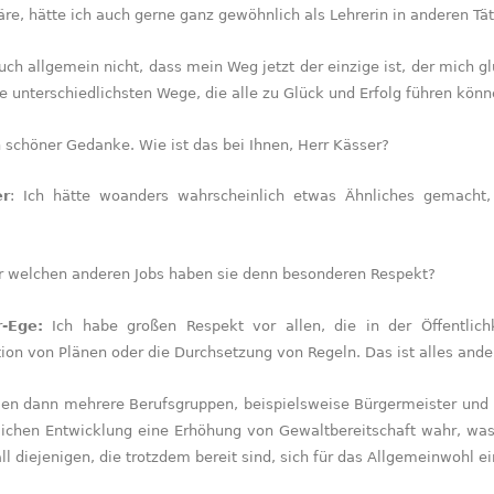
e, hätte ich auch gerne ganz gewöhnlich als Lehrerin in anderen Tät
uch allgemein nicht, dass mein Weg jetzt der einzige ist, der mich g
 unterschiedlichsten Wege, die alle zu Glück und Erfolg führen könn
 schöner Gedanke. Wie ist das bei Ihnen, Herr Kässer?
er
: Ich hätte woanders wahrscheinlich etwas Ähnliches gemacht
r welchen anderen Jobs haben sie denn besonderen Respekt?
-Ege:
Ich habe großen Respekt vor allen, die in der Öffentlic
n von Plänen oder die Durchsetzung von Regeln. Das ist alles andere 
len dann mehrere Berufsgruppen, beispielsweise Bürgermeister und Po
tlichen Entwicklung eine Erhöhung von Gewaltbereitschaft wahr, wa
ll diejenigen, die trotzdem bereit sind, sich für das Allgemeinwohl e