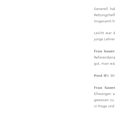
Generell ha
Rettungshel
Insgesamt ha
Leicht war 
junge Lehrer
Frau Sauer
Referendari
gut, man wä
Post it!:
Wi
Frau Saue
Ellwangen a
gewesen zu 
in Frage und