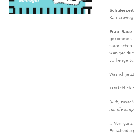
Schülerzei
Karriereweg 
Frau Saue
gekommen bi
satorischen
weniger durc
vorherige Sc
Was ich jetz
Tatsäch­lich
(Puh, zwisch
nur die simp
…
Von ganz 
Entscheidung