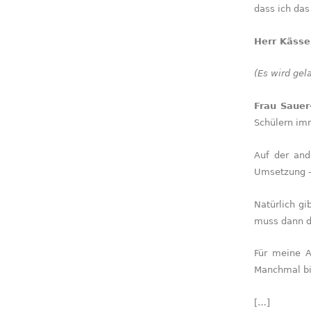
dass ich da
Herr Kässe
(Es wird gel
Frau Saue
Schülern imm
Auf der and
Umsetzung –
Natürlich gi
muss dann do
Für meine A
Manchmal bi
[…]