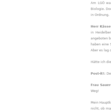
Am LGÖ war 
Biologie. Do
in Ordnung.
Herr Kässe
in Heidelbe
angeboten b
haben eine S
Aber es lag 
Hätte ich di
Post-it!:
De
Frau Sauer
Weg!
Mein Hauptkr
nicht, ob ma