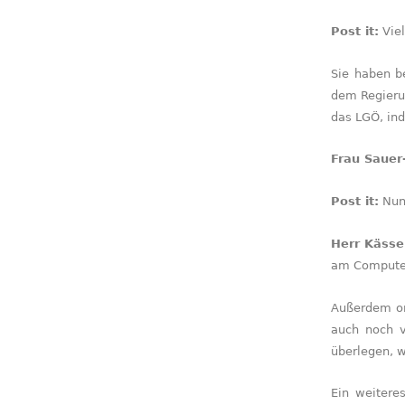
Post it:
Viel
Sie haben be
dem Regierun
das LGÖ, ind
Frau Sauer
Post it:
Nun,
Herr Kässe
am Computer
Außerdem or
auch noch v
überlegen, w
Ein weitere