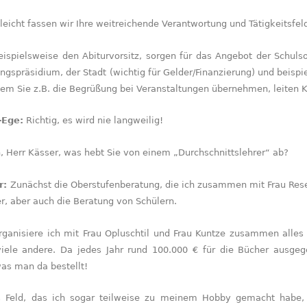
leicht fassen wir Ihre weitreichende Verantwortung und Tätigkeitsf
ispielsweise den Abiturvorsitz, sorgen für das Angebot der Schulsoz
gspräsidium, der Stadt (wichtig für Gelder/Finanzierung) und beispi
em Sie z.B. die Begrüßung bei Veranstaltungen überneh­men, leiten 
-Ege:
Richtig, es wird nie langweilig!
 Herr Kässer, was hebt Sie von einem „Durchschnittslehrer“ ab?
r:
Zunächst die Oberstufenberatung, die ich zusammen mit Frau Rese
, aber auch die Beratung von Schülern.
ganisiere ich mit Frau Opluschtil und Frau Kuntze zusammen alles 
iele andere. Da jedes Jahr rund 100.000 € für die Bücher ausge
as man da bestellt!
s Feld, das ich sogar teilweise zu meinem Hobby gemacht habe,