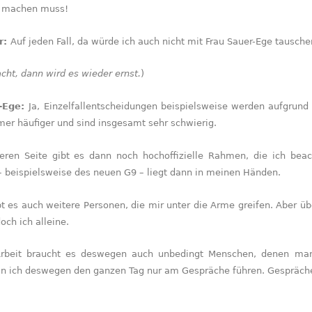
s machen muss!
r:
Auf jeden Fall, da würde ich auch nicht mit Frau Sauer-Ege tausche
acht, dann wird es wieder ernst.
)
r-Ege:
Ja, Einzelfallentscheidungen beispielsweise werden aufgrund
er häufiger und sind insgesamt sehr schwierig.
eren Seite gibt es dann noch hochoffizielle Rahmen, die ich bea
 beispielsweise des neuen G9 – liegt dann in meinen Händen.
bt es auch weitere Personen, die mir unter die Arme greifen. Aber üb
ch ich alleine.
rbeit braucht es deswegen auch unbedingt Menschen, denen man v
n ich deswegen den ganzen Tag nur am Gespräche führen. Gespräche