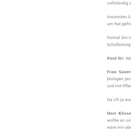
vollständig 
Ansonsten ke
um Rat gefra
Formal bin i
Schulleitung
Post it!:
Wa
Frau Saue
biologen Jac
und mit Pfla
Da ich ja au
Herr Käss
wollte an si
wäre mir abe