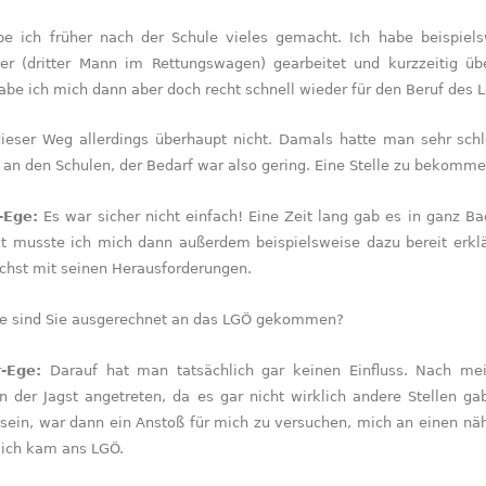
be ich früher nach der Schule vieles gemacht. Ich habe beispiel
fer (dritter Mann im Rettungswagen) gearbeitet und kurzzeitig üb
be ich mich dann aber doch recht schnell wieder für den Beruf des L
dieser Weg allerdings überhaupt nicht. Damals hatte man sehr sch
 an den Schulen, der Bedarf war also gering. Eine Stelle zu bekomm
-Ege:
Es war sicher nicht einfach! Eine Zeit lang gab es in ganz Ba
at musste ich mich dann außerdem beispielsweise dazu bereit erkl
chst mit seinen Herausforderungen.
e sind Sie ausgerechnet an das LGÖ gekommen?
r-Ege:
Darauf hat man tatsächlich gar keinen Einfluss. Nach mein
n der Jagst angetreten, da es gar nicht wirklich andere Stellen g
sein, war dann ein Anstoß für mich zu versuchen, mich an einen nä
 ich kam ans LGÖ.