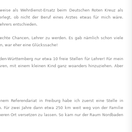
sweise als Wehrdienst-Ersatz beim Deutschen Roten Kreuz als
erlegt, ob nicht der Beruf eines Arztes etwas für mich wäre.
ehrers entschieden.
lechte Chancen, Lehrer zu werden. Es gab nämlich schon viele
en, war eher eine Glückssache!
den-Württemberg nur etwa 10 freie Stellen für Lehrer! Für mein
ären, mit einem kleinen Kind ganz woanders hinzuziehen. Aber
em Refe­rendariat in Freiburg habe ich zuerst eine Stelle in
ab. Für zwei Jahre dann etwa 250 km weit weg von der Familie
heren Ort versetzen zu lassen. So kam nur der Raum Nordbaden