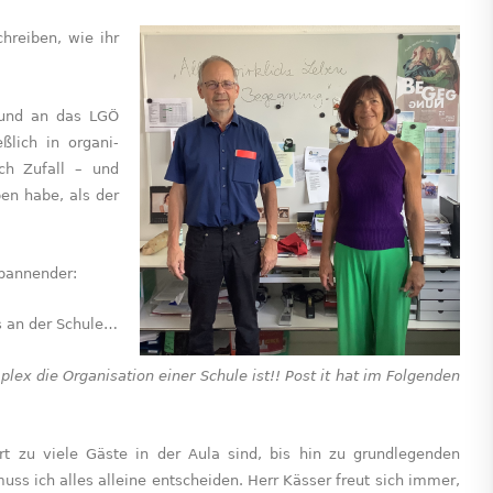
hreiben, wie ihr
 und an das LGÖ
ßlich in organi­
rch Zufall – und
ben habe, als der
 spannender:
es an der Schule…
plex die Organisation einer Schule ist!! Post it hat im Folgenden
t zu viele Gäste in der Aula sind, bis hin zu grundlegenden
ss ich alles alleine entscheiden. Herr Kässer freut sich immer,