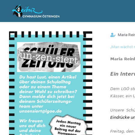
Zum
Inhalt
springen
Maria Rei
„Man wächst m
Maria Rein
Ein Inte
Dem LGÖ ste
Kässer, ein 
Unsere Schü
Eindrücke un
Freitag,
den