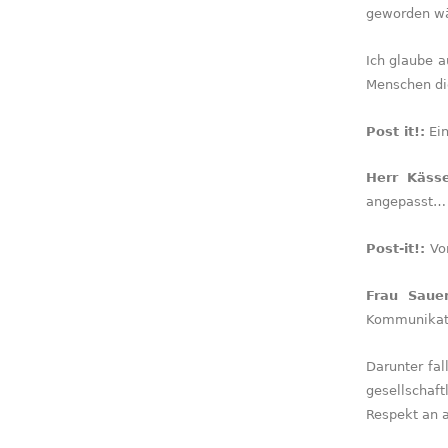
geworden wär
Ich glaube a
Menschen die
Post it!:
Ein
Herr Käss
angepasst…
Post-it!:
Vo
Frau Sauer
Kommunikatio
Darunter fal
gesellschaf
Respekt an a