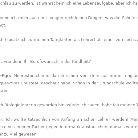
schlau zu werden, ist wahrscheinlich eine Lebensaufgabe, aber ich h
nne ich mich auch mit einigen rechtlichen Dingen, was die Schule b
gt.
ch (zusätzlich zu meinen Tätigkeiten als Lehrer) als einer von sechs
”.
s war denn Ihr Berufswunsch in der Kindheit?
r-Ege:
Meeresforscherin, da ich schon von klein auf immer ungla
ques-Yves Cousteau geschaut habe. Schon in der Grundschule wollte 
nzen.
ch Biologielehrerin geworden bin, würde ich sagen, habe ich meinen
er:
Ich wollte tatsächlich von Anfang an schon Lehrer werden! Mei
ch eines meiner Fächer gegen Informatik austauschen, damals war es 
r zu viel gewesen.