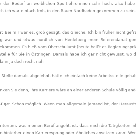
der Bedarf an weiblichen Sportlehrerinnen sehr hoch, also habe 
ch ich war einfach froh, in den Raum Nordbaden gekommen zu sein. D
r:
Bei mir war es, grob gesagt, das Gleiche. Ich bin früher nicht ge
rg war und etwas nördlich von Heidelberg mein Referendariat gem
ekommen. Es hieß vom Oberschulamt (heute heißt es Regie­rungspräs
telle für Sie in Östringen. Damals habe ich gar nicht gewusst, wo 
dann ja doch recht nah.
e Stelle damals abgelehnt, hätte ich einfach keine Arbeitsstelle gehab
nken Sie denn, Ihre Karriere wäre an einer anderen Schule völlig and
-Ege:
Schon möglich. Wenn man allgemein jemand ist, der Herausford
iterium, was meinen Beruf angeht, ist, dass mich die Tätigkeiten in
n hinterher einen Karrieresprung oder Ähnliches ansetzen kann! Wenn 