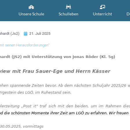
Unsere Schule
Schulleben
Unterricht
D
nhardt (Js2)
21. Juli 2025
it seinen Herausforderungen“
hardt (JS2) mit Unterstützung von Jonas Röder (Kl. 5g)
rview mit Frau Sauer-Ege und Herrn Kässer
hen spannende Zeiten bevor. Ab dem nächsten Schuljahr 2025/26 wer
Urgestein des L
GÖ
, im Ruhestand sein.
lerzeitung „Post it“ traf sich mit den beiden, um im Rahmen die
d die schönsten Momente ihrer Zeit am LGÖ zu erfahren. Wir freuen 
30.05.
2025
, vormittags