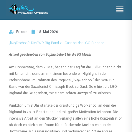
Zum
Inhalt
springen
Presse
18. Mai 2026
„live@school“: Die SWR Big Band zu Gast bei der LGÖ-Bigband
Artikel geschrieben von Sophia Lebert für die FS Musik
Am Donnerstag, dem 7. Mai, begann der Tag für die LGÖ-Bigband nicht
mit Unterricht, sondern mit einem besonderen Highlight in der
Probenphase: Im Rahmen des Projekts „live@school“ der SWR Big
Band war der Saxofonist Christoph Beck zu Gast. So erhielt die LGÖ-
Bigband die Gelegenheit, mit einem echten Jazzprofi zu arbeiten.
Pünktlich um 8 Uhr startete der dreistündige Workshop, an dem die
Bigband in voller Besetzung und mit großer Motivation teilnahm. Die
intensive Arbeit an den Stücken verlangte allen eine hohe Konzentration
ab, doch es blieb auch Raum für auflockernde Anekdoten aus der
Jazzszene. Mit seiner positiven und motivierenden Art gelang es