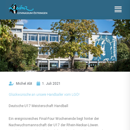
Zum
Inhalt
springen
Michel Abt
1. Juli 2021
Glückwünsche an unsere Handballer vom LGÖ!
Deutsche U17 Meisterschaft Handball
Ein ereignisreiches Final-Four Wochenende liegt hinter der
Nachwuchsmannschaft der U17 der Rhein-Neckar-Löwen.