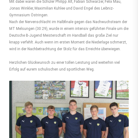
Mit dabei waren die Schüler Philipp Alt, Fabian Schwarzer, Felix Mau,
Jonas Winkler, Maximilian Kuhlee und David Engel des Leibniz-
Gymnasium Östringen.
Nach der Nervenschlacht im Halbfinale gegen das Nachwuchsteam der
MT Melsungen (30:29), wurde in einem intensiv geführten Finale um die
Deutsche B-Jugend Meisterschaft im Handball das große Ziel nur
knapp verfehlt. Auch wenn im ersten Moment die Niederlage schmerzt,
wird in der Nachbetrachtung der Stolz für das Erreichte überwiegen.
Herzlichen Glückwunsch zu einer tollen Leistung und weiterhin viel
Erfolg auf eurem schulischen und sportlichen Weg.