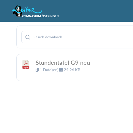
Zum
Inhalt
springen
Stundentafel G9 neu
1 Datei(en)
24.96 KB