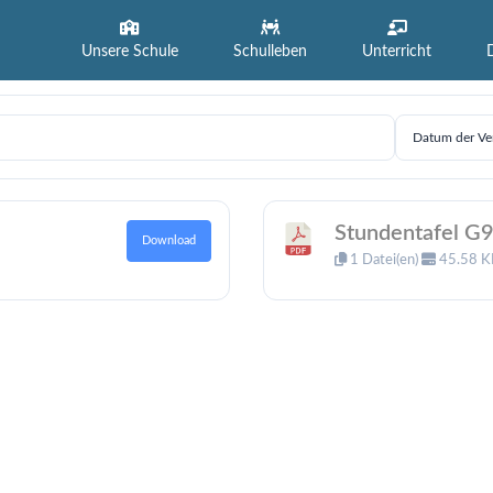
Unsere Schule
Schulleben
Unterricht
Stundentafel G
Download
1 Datei(en)
45.58 K