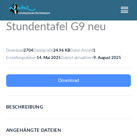
Zum
Inhalt
springen
Stundentafel G9 neu
Download
2704
Dateigröße
24.96 KB
Datei-Anzahl
1
Erstellungsdatum
14. Mai 2025
Zuletzt aktualisiert
9. August 2025
Download
BESCHREIBUNG
ANGEHÄNGTE DATEIEN