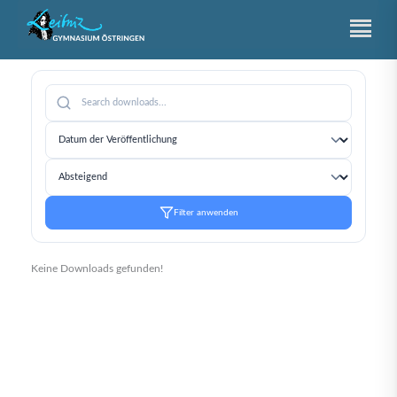
Zum
Inhalt
springen
Filter anwenden
Keine Downloads gefunden!