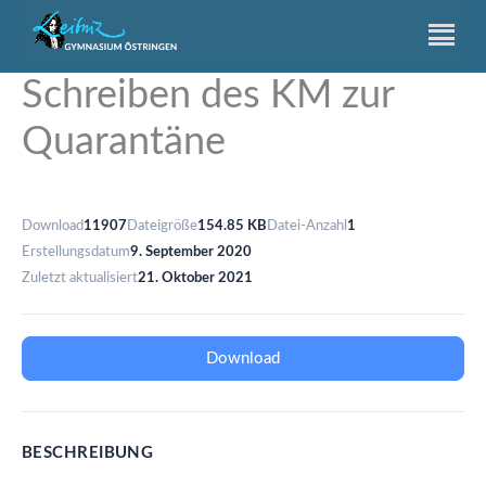
Zum
Inhalt
springen
Schreiben des KM zur
Quarantäne
Download
11907
Dateigröße
154.85 KB
Datei-Anzahl
1
Erstellungsdatum
9. September 2020
Zuletzt aktualisiert
21. Oktober 2021
Download
BESCHREIBUNG