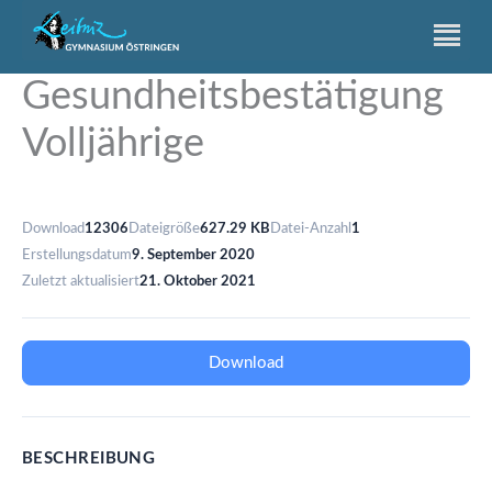
Zum
Inhalt
springen
Gesundheitsbestätigung
Volljährige
Download
12306
Dateigröße
627.29 KB
Datei-Anzahl
1
Erstellungsdatum
9. September 2020
Zuletzt aktualisiert
21. Oktober 2021
Download
BESCHREIBUNG