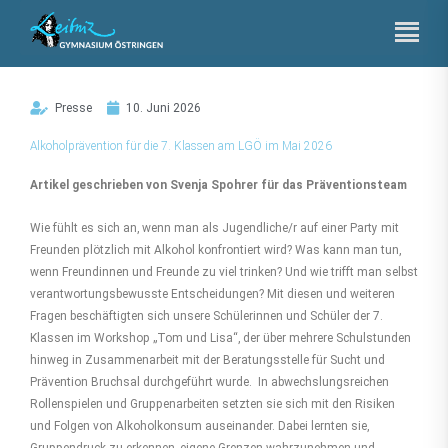
Zum
Inhalt
springen
Presse
10. Juni 2026
Alkoholprävention für die 7. Klassen am LGÖ im Mai 2026
Artikel geschrieben von Svenja Spohrer für das Präventionsteam
Wie fühlt es sich an, wenn man als Jugendliche/r auf einer Party mit
Freunden plötzlich mit Alkohol konfrontiert wird? Was kann man tun,
wenn Freundinnen und Freunde zu viel trinken? Und wie trifft man selbst
verantwortungsbewusste Entscheidungen? Mit diesen und weiteren
Fragen beschäftigten sich unsere Schülerinnen und Schüler der 7.
Klassen im Workshop „Tom und Lisa“, der über mehrere Schulstunden
hinweg in Zusammenarbeit mit der Beratungsstelle für Sucht und
Prävention Bruchsal durchgeführt wurde. In abwechslungsreichen
Rollenspielen und Gruppenarbeiten setzten sie sich mit den Risiken
und Folgen von Alkoholkonsum auseinander. Dabei lernten sie,
Gruppendruck zu erkennen, eigene Grenzen wahrzunehmen und