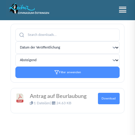
Zum
Inhalt
springen
Filter anwenden
Antrag auf Beurlaubung
Download
1 Datei(en)
24.63 KB