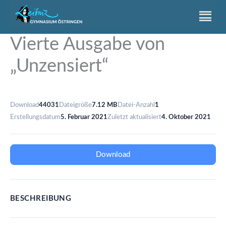
Zum
Inhalt
springen
Vierte Ausgabe von
„Unzensiert“
Download
44031
Dateigröße
7.12 MB
Datei-Anzahl
1
Erstellungsdatum
5. Februar 2021
Zuletzt aktualisiert
4. Oktober 2021
Download
BESCHREIBUNG