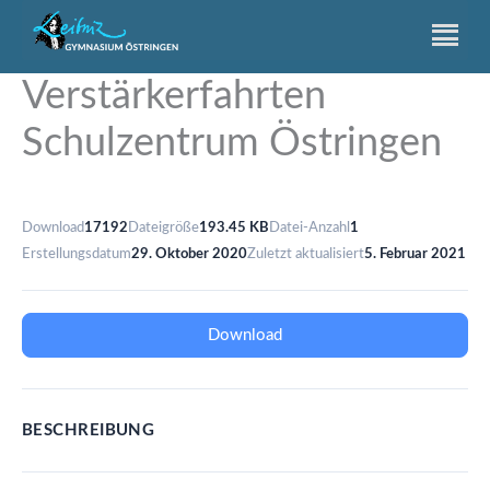
Zum
Inhalt
springen
Verstärkerfahrten
Schulzentrum Östringen
Download
17192
Dateigröße
193.45 KB
Datei-Anzahl
1
Erstellungsdatum
29. Oktober 2020
Zuletzt aktualisiert
5. Februar 2021
Download
BESCHREIBUNG