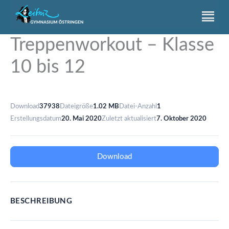
Zum
Inhalt
springen
Treppenworkout – Klasse
10 bis 12
Download
37938
Dateigröße
1.02 MB
Datei-Anzahl
1
Erstellungsdatum
20. Mai 2020
Zuletzt aktualisiert
7. Oktober 2020
Download
BESCHREIBUNG