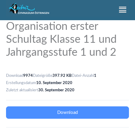
Zum
Inhalt
springen
Organisation erster
Schultag Klasse 11 und
Jahrgangsstufe 1 und 2
Download
9974
Dateigröße
397.92 KB
Datei-Anzahl
1
Erstellungsdatum
10. September 2020
Zuletzt aktualisiert
30. September 2020
Download