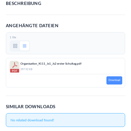
BESCHREIBUNG
ANGEHÄNGTE DATEIEN
1 file
Organisation_Kl.11_Js1_Js2 erster Schultag.pdf
397.92 KB
Download
SIMILAR DOWNLOADS
No related download found!