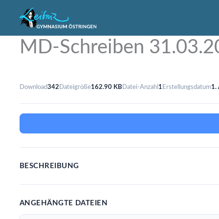
Zum
Inhalt
springen
MD-Schreiben 31.03.2
Download
342
Dateigröße
162.90 KB
Datei-Anzahl
1
Erstellungsdatum
1.
BESCHREIBUNG
ANGEHÄNGTE DATEIEN