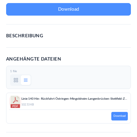
Download
BESCHREIBUNG
ANGEHÄNGTE DATEIEN
1 file
Linie 140 Hin- Rückfahrt Östringen-Mingolsheim-Langenbrücken-Stettfeld-Zeutern-Weiher-Ubstadt (ab 13.04.2026).pdf
102.53 KB
Download