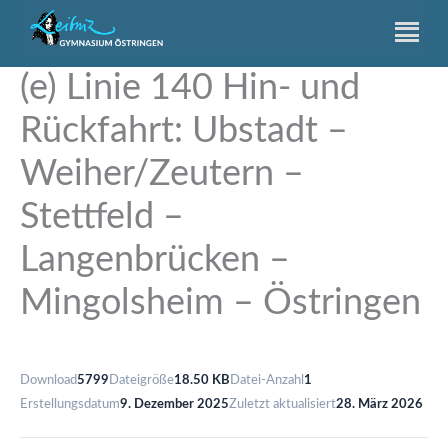
Zum
Inhalt
springen
(e) Linie 140 Hin- und
Rückfahrt: Ubstadt –
Weiher/Zeutern –
Stettfeld –
Langenbrücken –
Mingolsheim – Östringen
Download
5799
Dateigröße
18.50 KB
Datei-Anzahl
1
Erstellungsdatum
9. Dezember 2025
Zuletzt aktualisiert
28. März 2026