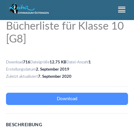
Zum
Inhalt
springen
Bücherliste für Klasse 10
[G8]
Download
716
Dateigröße
12.75 KB
Datei-Anzahl
1
Erstellungsdatum
2. September 2019
Zuletzt aktualisiert
7. September 2020
Download
BESCHREIBUNG