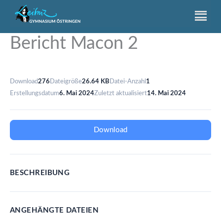
Zum
Inhalt
springen
Bericht Macon 2
Download
276
Dateigröße
26.64 KB
Datei-Anzahl
1
Erstellungsdatum
6. Mai 2024
Zuletzt aktualisiert
14. Mai 2024
Download
BESCHREIBUNG
ANGEHÄNGTE DATEIEN